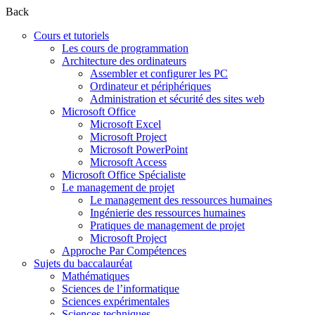
Back
Cours et tutoriels
Les cours de programmation
Architecture des ordinateurs
Assembler et configurer les PC
Ordinateur et périphériques
Administration et sécurité des sites web
Microsoft Office
Microsoft Excel
Microsoft Project
Microsoft PowerPoint
Microsoft Access
Microsoft Office Spécialiste
Le management de projet
Le management des ressources humaines
Ingénierie des ressources humaines
Pratiques de management de projet
Microsoft Project
Approche Par Compétences
Sujets du baccalauréat
Mathématiques
Sciences de l’informatique
Sciences expérimentales
Sciences techniques