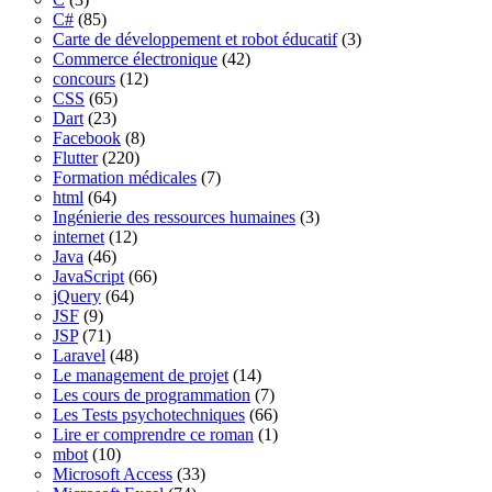
C#
(85)
Carte de développement et robot éducatif
(3)
Commerce électronique
(42)
concours
(12)
CSS
(65)
Dart
(23)
Facebook
(8)
Flutter
(220)
Formation médicales
(7)
html
(64)
Ingénierie des ressources humaines
(3)
internet
(12)
Java
(46)
JavaScript
(66)
jQuery
(64)
JSF
(9)
JSP
(71)
Laravel
(48)
Le management de projet
(14)
Les cours de programmation
(7)
Les Tests psychotechniques
(66)
Lire er comprendre ce roman
(1)
mbot
(10)
Microsoft Access
(33)