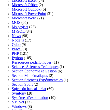
Microsoft Excel
(74)
Microsoft Office
(2)
Microsoft Outlook
(6)
Microsoft PowerPoint
(31)
Microsoft Word
(21)
MOS
(65)
Ms project
(23)
MySQL
(34)
News
(98)
Node.js
(17)
Odoo
(9)
Pascal
(3)
PHP
(121)
Python
(105)
Ressources pédagogiques
(11)
Sciences Sciences Techniques
(1)
Section Économie et Gestion
(6)
Section Mathématiques
(2)
Section Sciences Expérimentales
(1)
Section Sport
(2)
Sujets du baccalauréat
(69)
Symfony
(28)
Systèmes d'exploitation
(10)
VB.Net
(22)
Windows
(8)