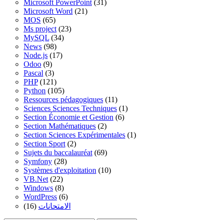
Microsoft PowerPoint
(31)
Microsoft Word
(21)
MOS
(65)
Ms project
(23)
MySQL
(34)
News
(98)
Node.js
(17)
Odoo
(9)
Pascal
(3)
PHP
(121)
Python
(105)
Ressources pédagogiques
(11)
Sciences Sciences Techniques
(1)
Section Économie et Gestion
(6)
Section Mathématiques
(2)
Section Sciences Expérimentales
(1)
Section Sport
(2)
Sujets du baccalauréat
(69)
Symfony
(28)
Systèmes d'exploitation
(10)
VB.Net
(22)
Windows
(8)
WordPress
(6)
(16)
الامتحانات