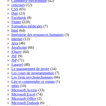
Commerce électronique
(42)
concours
(12)
CSS
(65)
Dart
(23)
Facebook
(8)
Flutter
(220)
Formation médicales
(7)
html
(64)
Ingénierie des ressources humaines
(3)
internet
(12)
Java
(46)
JavaScript
(66)
jQuery
(64)
JSF
(9)
JSP
(71)
Laravel
(48)
Le management de projet
(14)
Les cours de programmation
(7)
Les Tests psychotechniques
(66)
Lire er comprendre ce roman
(1)
mbot
(10)
Microsoft Access
(33)
Microsoft Excel
(74)
Microsoft Office
(2)
Microsoft Outlook
(6)