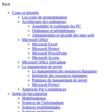
Back
Cours et tutoriels
Les cours de programmation
Architecture des ordinateurs
Assembler et configurer les PC
Ordinateur et périphériques
Administration et sécurité des sites web
Microsoft Office
Microsoft Excel
Microsoft Project
Microsoft PowerPoint
Microsoft Access
Microsoft Office Spécialiste
Le management de projet
Le management des ressources humaines
Ingénierie des ressources humaines
Pratiques de management de projet
Microsoft Project
Approche Par Compétences
Sujets du baccalauréat
Mathématiques
Sciences de l’informatique
Sciences expérimentales
Sciences techniques