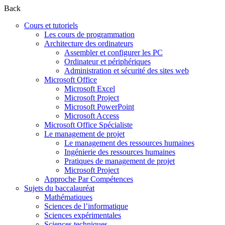
Back
Cours et tutoriels
Les cours de programmation
Architecture des ordinateurs
Assembler et configurer les PC
Ordinateur et périphériques
Administration et sécurité des sites web
Microsoft Office
Microsoft Excel
Microsoft Project
Microsoft PowerPoint
Microsoft Access
Microsoft Office Spécialiste
Le management de projet
Le management des ressources humaines
Ingénierie des ressources humaines
Pratiques de management de projet
Microsoft Project
Approche Par Compétences
Sujets du baccalauréat
Mathématiques
Sciences de l’informatique
Sciences expérimentales
Sciences techniques