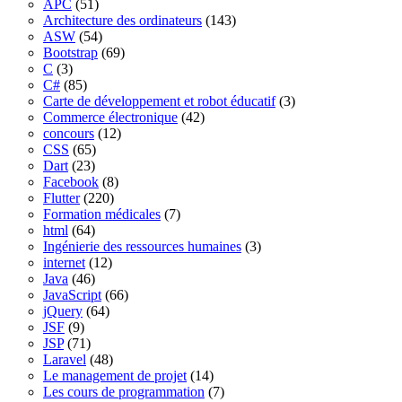
APC
(51)
Architecture des ordinateurs
(143)
ASW
(54)
Bootstrap
(69)
C
(3)
C#
(85)
Carte de développement et robot éducatif
(3)
Commerce électronique
(42)
concours
(12)
CSS
(65)
Dart
(23)
Facebook
(8)
Flutter
(220)
Formation médicales
(7)
html
(64)
Ingénierie des ressources humaines
(3)
internet
(12)
Java
(46)
JavaScript
(66)
jQuery
(64)
JSF
(9)
JSP
(71)
Laravel
(48)
Le management de projet
(14)
Les cours de programmation
(7)