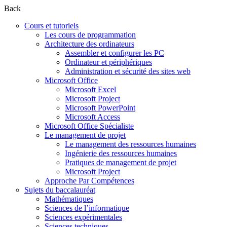
Back
Cours et tutoriels
Les cours de programmation
Architecture des ordinateurs
Assembler et configurer les PC
Ordinateur et périphériques
Administration et sécurité des sites web
Microsoft Office
Microsoft Excel
Microsoft Project
Microsoft PowerPoint
Microsoft Access
Microsoft Office Spécialiste
Le management de projet
Le management des ressources humaines
Ingénierie des ressources humaines
Pratiques de management de projet
Microsoft Project
Approche Par Compétences
Sujets du baccalauréat
Mathématiques
Sciences de l’informatique
Sciences expérimentales
Sciences techniques