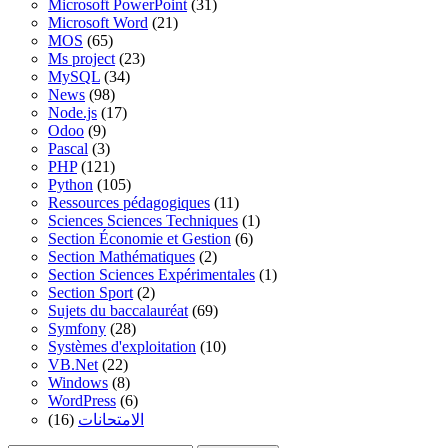
Microsoft PowerPoint
(31)
Microsoft Word
(21)
MOS
(65)
Ms project
(23)
MySQL
(34)
News
(98)
Node.js
(17)
Odoo
(9)
Pascal
(3)
PHP
(121)
Python
(105)
Ressources pédagogiques
(11)
Sciences Sciences Techniques
(1)
Section Économie et Gestion
(6)
Section Mathématiques
(2)
Section Sciences Expérimentales
(1)
Section Sport
(2)
Sujets du baccalauréat
(69)
Symfony
(28)
Systèmes d'exploitation
(10)
VB.Net
(22)
Windows
(8)
WordPress
(6)
(16)
الامتحانات