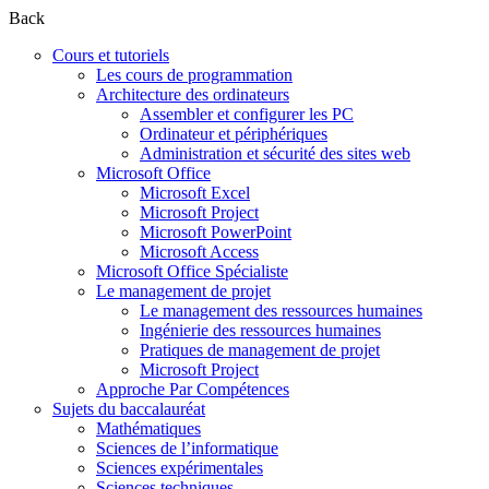
Back
Cours et tutoriels
Les cours de programmation
Architecture des ordinateurs
Assembler et configurer les PC
Ordinateur et périphériques
Administration et sécurité des sites web
Microsoft Office
Microsoft Excel
Microsoft Project
Microsoft PowerPoint
Microsoft Access
Microsoft Office Spécialiste
Le management de projet
Le management des ressources humaines
Ingénierie des ressources humaines
Pratiques de management de projet
Microsoft Project
Approche Par Compétences
Sujets du baccalauréat
Mathématiques
Sciences de l’informatique
Sciences expérimentales
Sciences techniques