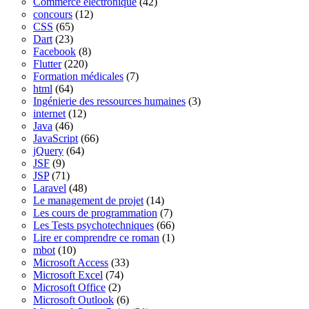
Commerce électronique
(42)
concours
(12)
CSS
(65)
Dart
(23)
Facebook
(8)
Flutter
(220)
Formation médicales
(7)
html
(64)
Ingénierie des ressources humaines
(3)
internet
(12)
Java
(46)
JavaScript
(66)
jQuery
(64)
JSF
(9)
JSP
(71)
Laravel
(48)
Le management de projet
(14)
Les cours de programmation
(7)
Les Tests psychotechniques
(66)
Lire er comprendre ce roman
(1)
mbot
(10)
Microsoft Access
(33)
Microsoft Excel
(74)
Microsoft Office
(2)
Microsoft Outlook
(6)