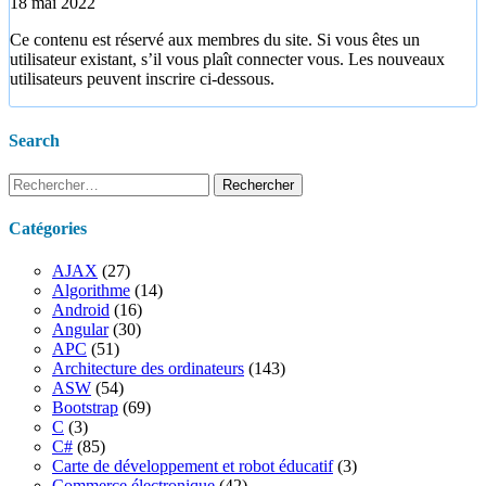
18 mai 2022
Ce contenu est réservé aux membres du site. Si vous êtes un
utilisateur existant, s’il vous plaît connecter vous. Les nouveaux
utilisateurs peuvent inscrire ci-dessous.
Search
Rechercher :
Catégories
AJAX
(27)
Algorithme
(14)
Android
(16)
Angular
(30)
APC
(51)
Architecture des ordinateurs
(143)
ASW
(54)
Bootstrap
(69)
C
(3)
C#
(85)
Carte de développement et robot éducatif
(3)
Commerce électronique
(42)