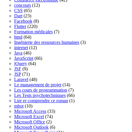
concours
(12)
CSS
(65)
Dart
(23)
Facebook
(8)
Flutter
(220)
Formation médicales
(7)
html
(64)
Ingénierie des ressources humaines
(3)
internet
(12)
Java
(46)
JavaScript
(66)
jQuery
(64)
JSF
(9)
JSP
(71)
Laravel
(48)
Le management de projet
(14)
Les cours de programmation
(7)
Les Tests psychotechniques
(66)
Lire er comprendre ce roman
(1)
mbot
(10)
Microsoft Access
(33)
Microsoft Excel
(74)
Microsoft Office
(2)
Microsoft Outlook
(6)