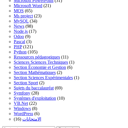
Microsoft PowerPoint
(31)
Microsoft Word
(21)
MOS
(65)
Ms project
(23)
MySQL
(34)
News
(98)
Node.js
(17)
Odoo
(9)
Pascal
(3)
PHP
(121)
Python
(105)
Ressources pédagogiques
(11)
Sciences Sciences Techniques
(1)
Section Économie et Gestion
(6)
Section Mathématiques
(2)
Section Sciences Expérimentales
(1)
Section Sport
(2)
Sujets du baccalauréat
(69)
Symfony
(28)
Systèmes d'exploitation
(10)
VB.Net
(22)
Windows
(8)
WordPress
(6)
(16)
الامتحانات