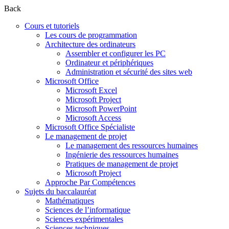
Back
Cours et tutoriels
Les cours de programmation
Architecture des ordinateurs
Assembler et configurer les PC
Ordinateur et périphériques
Administration et sécurité des sites web
Microsoft Office
Microsoft Excel
Microsoft Project
Microsoft PowerPoint
Microsoft Access
Microsoft Office Spécialiste
Le management de projet
Le management des ressources humaines
Ingénierie des ressources humaines
Pratiques de management de projet
Microsoft Project
Approche Par Compétences
Sujets du baccalauréat
Mathématiques
Sciences de l’informatique
Sciences expérimentales
Sciences techniques