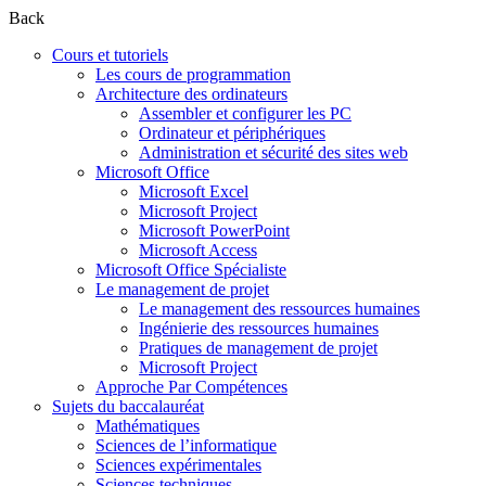
Back
Cours et tutoriels
Les cours de programmation
Architecture des ordinateurs
Assembler et configurer les PC
Ordinateur et périphériques
Administration et sécurité des sites web
Microsoft Office
Microsoft Excel
Microsoft Project
Microsoft PowerPoint
Microsoft Access
Microsoft Office Spécialiste
Le management de projet
Le management des ressources humaines
Ingénierie des ressources humaines
Pratiques de management de projet
Microsoft Project
Approche Par Compétences
Sujets du baccalauréat
Mathématiques
Sciences de l’informatique
Sciences expérimentales
Sciences techniques