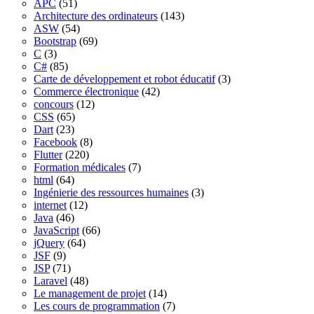
APC
(51)
Architecture des ordinateurs
(143)
ASW
(54)
Bootstrap
(69)
C
(3)
C#
(85)
Carte de développement et robot éducatif
(3)
Commerce électronique
(42)
concours
(12)
CSS
(65)
Dart
(23)
Facebook
(8)
Flutter
(220)
Formation médicales
(7)
html
(64)
Ingénierie des ressources humaines
(3)
internet
(12)
Java
(46)
JavaScript
(66)
jQuery
(64)
JSF
(9)
JSP
(71)
Laravel
(48)
Le management de projet
(14)
Les cours de programmation
(7)