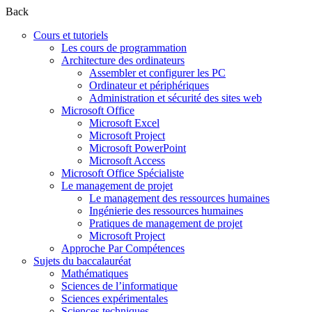
Back
Cours et tutoriels
Les cours de programmation
Architecture des ordinateurs
Assembler et configurer les PC
Ordinateur et périphériques
Administration et sécurité des sites web
Microsoft Office
Microsoft Excel
Microsoft Project
Microsoft PowerPoint
Microsoft Access
Microsoft Office Spécialiste
Le management de projet
Le management des ressources humaines
Ingénierie des ressources humaines
Pratiques de management de projet
Microsoft Project
Approche Par Compétences
Sujets du baccalauréat
Mathématiques
Sciences de l’informatique
Sciences expérimentales
Sciences techniques