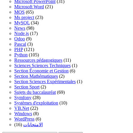
Microsoft PowerPoint
(31)
Microsoft Word
(21)
MOS
(65)
Ms project
(23)
MySQL
(34)
News
(98)
Node.js
(17)
Odoo
(9)
Pascal
(3)
PHP
(121)
Python
(105)
Ressources pédagogiques
(11)
Sciences Sciences Techniques
(1)
Section Économie et Gestion
(6)
Section Mathématiques
(2)
Section Sciences Expérimentales
(1)
Section Sport
(2)
Sujets du baccalauréat
(69)
Symfony
(28)
Systèmes d'exploitation
(10)
VB.Net
(22)
Windows
(8)
WordPress
(6)
(16)
الامتحانات