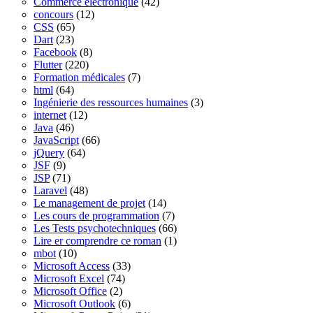
Commerce électronique
(42)
concours
(12)
CSS
(65)
Dart
(23)
Facebook
(8)
Flutter
(220)
Formation médicales
(7)
html
(64)
Ingénierie des ressources humaines
(3)
internet
(12)
Java
(46)
JavaScript
(66)
jQuery
(64)
JSF
(9)
JSP
(71)
Laravel
(48)
Le management de projet
(14)
Les cours de programmation
(7)
Les Tests psychotechniques
(66)
Lire er comprendre ce roman
(1)
mbot
(10)
Microsoft Access
(33)
Microsoft Excel
(74)
Microsoft Office
(2)
Microsoft Outlook
(6)