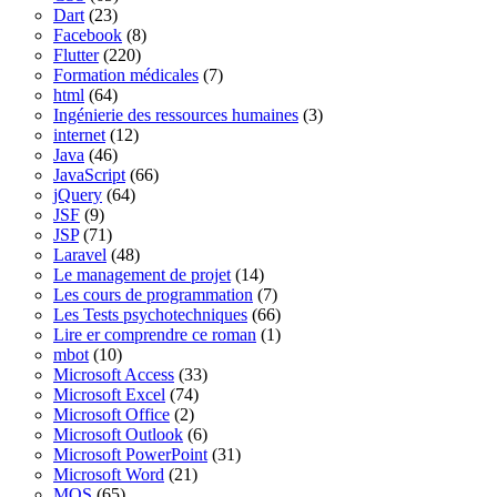
Dart
(23)
Facebook
(8)
Flutter
(220)
Formation médicales
(7)
html
(64)
Ingénierie des ressources humaines
(3)
internet
(12)
Java
(46)
JavaScript
(66)
jQuery
(64)
JSF
(9)
JSP
(71)
Laravel
(48)
Le management de projet
(14)
Les cours de programmation
(7)
Les Tests psychotechniques
(66)
Lire er comprendre ce roman
(1)
mbot
(10)
Microsoft Access
(33)
Microsoft Excel
(74)
Microsoft Office
(2)
Microsoft Outlook
(6)
Microsoft PowerPoint
(31)
Microsoft Word
(21)
MOS
(65)