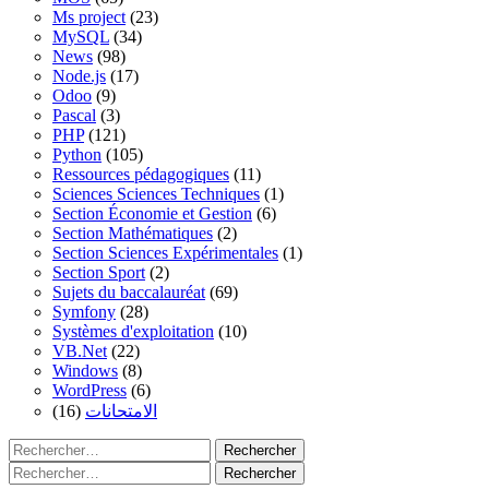
Ms project
(23)
MySQL
(34)
News
(98)
Node.js
(17)
Odoo
(9)
Pascal
(3)
PHP
(121)
Python
(105)
Ressources pédagogiques
(11)
Sciences Sciences Techniques
(1)
Section Économie et Gestion
(6)
Section Mathématiques
(2)
Section Sciences Expérimentales
(1)
Section Sport
(2)
Sujets du baccalauréat
(69)
Symfony
(28)
Systèmes d'exploitation
(10)
VB.Net
(22)
Windows
(8)
WordPress
(6)
(16)
الامتحانات
Rechercher :
Rechercher :