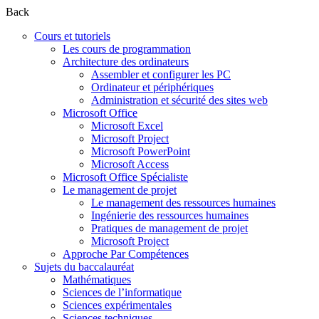
Back
Cours et tutoriels
Les cours de programmation
Architecture des ordinateurs
Assembler et configurer les PC
Ordinateur et périphériques
Administration et sécurité des sites web
Microsoft Office
Microsoft Excel
Microsoft Project
Microsoft PowerPoint
Microsoft Access
Microsoft Office Spécialiste
Le management de projet
Le management des ressources humaines
Ingénierie des ressources humaines
Pratiques de management de projet
Microsoft Project
Approche Par Compétences
Sujets du baccalauréat
Mathématiques
Sciences de l’informatique
Sciences expérimentales
Sciences techniques