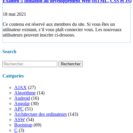
Examen 5 Initiation au développement Web (HTML, CSS et JS)
18 mai 2021
Ce contenu est réservé aux membres du site. Si vous êtes un
utilisateur existant, s’il vous plaît connecter vous. Les nouveaux
utilisateurs peuvent inscrire ci-dessous.
Search
Rechercher :
Catégories
AJAX
(27)
Algorithme
(14)
Android
(16)
Angular
(30)
APC
(51)
Architecture des ordinateurs
(143)
ASW
(54)
Bootstrap
(69)
C
(3)