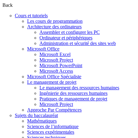
Back
Cours et tutoriels
Les cours de programmation
Architecture des ordinateurs
Assembler et configurer les PC
Ordinateur et périphériques
Administration et sécurité des sites web
Microsoft Office
Microsoft Excel
Microsoft Project
Microsoft PowerPoint
Microsoft Access
Microsoft Office Spécialiste
Le management de projet
Le management des ressources humaines
Ingénierie des ressources humaines
Pratiques de management de projet
Microsoft Project
Approche Par Compétences
Sujets du baccalauréat
Mathématiques
Sciences de l’informatique
Sciences expérimentales
Sciences techniques