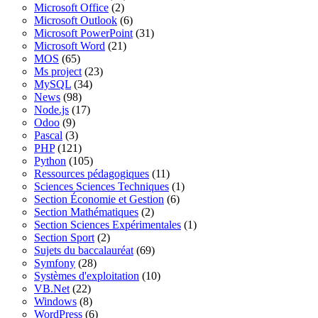
Microsoft Office
(2)
Microsoft Outlook
(6)
Microsoft PowerPoint
(31)
Microsoft Word
(21)
MOS
(65)
Ms project
(23)
MySQL
(34)
News
(98)
Node.js
(17)
Odoo
(9)
Pascal
(3)
PHP
(121)
Python
(105)
Ressources pédagogiques
(11)
Sciences Sciences Techniques
(1)
Section Économie et Gestion
(6)
Section Mathématiques
(2)
Section Sciences Expérimentales
(1)
Section Sport
(2)
Sujets du baccalauréat
(69)
Symfony
(28)
Systèmes d'exploitation
(10)
VB.Net
(22)
Windows
(8)
WordPress
(6)