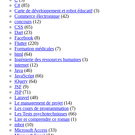
C#
(85)
Carte de développement et robot éducatif
(3)
Commerce électronique
(42)
concours
(12)
CSS
(65)
Dart
(23)
Facebook
(8)
Flutter
(220)
Formation médicales
(7)
html
(64)
Ingénierie des ressources humaines
(3)
internet
(12)
Java
(46)
JavaScript
(66)
jQuery
(64)
JSF
(9)
JSP
(71)
Laravel
(48)
Le management de projet
(14)
Les cours de programmation
(7)
Les Tests psychotechniques
(66)
Lire er comprendre ce roman
(1)
mbot
(10)
Microsoft Access
(33)