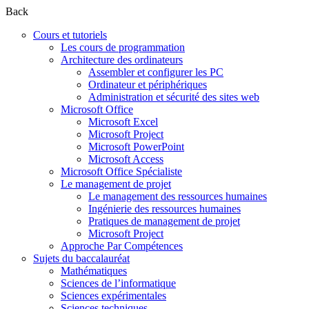
Back
Cours et tutoriels
Les cours de programmation
Architecture des ordinateurs
Assembler et configurer les PC
Ordinateur et périphériques
Administration et sécurité des sites web
Microsoft Office
Microsoft Excel
Microsoft Project
Microsoft PowerPoint
Microsoft Access
Microsoft Office Spécialiste
Le management de projet
Le management des ressources humaines
Ingénierie des ressources humaines
Pratiques de management de projet
Microsoft Project
Approche Par Compétences
Sujets du baccalauréat
Mathématiques
Sciences de l’informatique
Sciences expérimentales
Sciences techniques