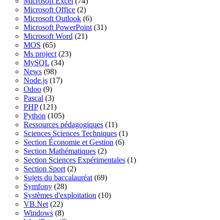
Microsoft Excel
(74)
Microsoft Office
(2)
Microsoft Outlook
(6)
Microsoft PowerPoint
(31)
Microsoft Word
(21)
MOS
(65)
Ms project
(23)
MySQL
(34)
News
(98)
Node.js
(17)
Odoo
(9)
Pascal
(3)
PHP
(121)
Python
(105)
Ressources pédagogiques
(11)
Sciences Sciences Techniques
(1)
Section Économie et Gestion
(6)
Section Mathématiques
(2)
Section Sciences Expérimentales
(1)
Section Sport
(2)
Sujets du baccalauréat
(69)
Symfony
(28)
Systèmes d'exploitation
(10)
VB.Net
(22)
Windows
(8)