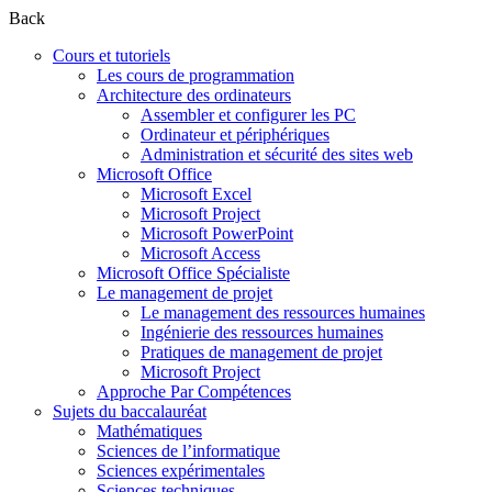
Back
Cours et tutoriels
Les cours de programmation
Architecture des ordinateurs
Assembler et configurer les PC
Ordinateur et périphériques
Administration et sécurité des sites web
Microsoft Office
Microsoft Excel
Microsoft Project
Microsoft PowerPoint
Microsoft Access
Microsoft Office Spécialiste
Le management de projet
Le management des ressources humaines
Ingénierie des ressources humaines
Pratiques de management de projet
Microsoft Project
Approche Par Compétences
Sujets du baccalauréat
Mathématiques
Sciences de l’informatique
Sciences expérimentales
Sciences techniques