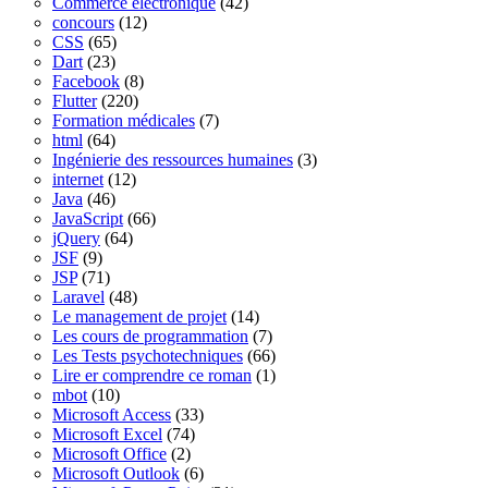
Commerce électronique
(42)
concours
(12)
CSS
(65)
Dart
(23)
Facebook
(8)
Flutter
(220)
Formation médicales
(7)
html
(64)
Ingénierie des ressources humaines
(3)
internet
(12)
Java
(46)
JavaScript
(66)
jQuery
(64)
JSF
(9)
JSP
(71)
Laravel
(48)
Le management de projet
(14)
Les cours de programmation
(7)
Les Tests psychotechniques
(66)
Lire er comprendre ce roman
(1)
mbot
(10)
Microsoft Access
(33)
Microsoft Excel
(74)
Microsoft Office
(2)
Microsoft Outlook
(6)