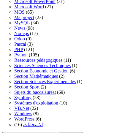
Microsoft PowerPoint
(31)
Microsoft Word
(21)
MOS
(65)
Ms project
(23)
MySQL
(34)
News
(98)
Node.js
(17)
Odoo
(9)
Pascal
(3)
PHP
(121)
Python
(105)
Ressources pédagogiques
(11)
Sciences Sciences Techniques
(1)
Section Économie et Gestion
(6)
Section Mathématiques
(2)
Section Sciences Expérimentales
(1)
Section Sport
(2)
Sujets du baccalauréat
(69)
Symfony
(28)
Systèmes d'exploitation
(10)
VB.Net
(22)
Windows
(8)
WordPress
(6)
(16)
الامتحانات