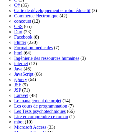
C#
(85)
Carte de développement et robot éducatif
(3)
Commerce électronique
(42)
concours
(12)
CSS
(65)
Dart
(23)
Facebook
(8)
Flutter
(220)
Formation médicales
(7)
html
(64)
Ingénierie des ressources humaines
(3)
internet
(12)
Java
(46)
JavaScript
(66)
jQuery
(64)
JSF
(9)
JSP
(71)
Laravel
(48)
Le management de projet
(14)
Les cours de programmation
(7)
Les Tests psychotechniques
(66)
Lire er comprendre ce roman
(1)
mbot
(10)
Microsoft Access
(33)