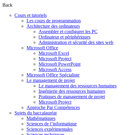
Back
Cours et tutoriels
Les cours de programmation
Architecture des ordinateurs
Assembler et configurer les PC
Ordinateur et périphériques
Administration et sécurité des sites web
Microsoft Office
Microsoft Excel
Microsoft Project
Microsoft PowerPoint
Microsoft Access
Microsoft Office Spécialiste
Le management de projet
Le management des ressources humaines
Ingénierie des ressources humaines
Pratiques de management de projet
Microsoft Project
Approche Par Compétences
Sujets du baccalauréat
Mathématiques
Sciences de l’informatique
Sciences expérimentales
Sciences techniques