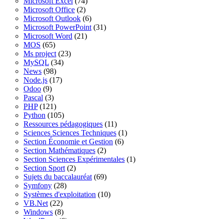
Microsoft Excel
(74)
Microsoft Office
(2)
Microsoft Outlook
(6)
Microsoft PowerPoint
(31)
Microsoft Word
(21)
MOS
(65)
Ms project
(23)
MySQL
(34)
News
(98)
Node.js
(17)
Odoo
(9)
Pascal
(3)
PHP
(121)
Python
(105)
Ressources pédagogiques
(11)
Sciences Sciences Techniques
(1)
Section Économie et Gestion
(6)
Section Mathématiques
(2)
Section Sciences Expérimentales
(1)
Section Sport
(2)
Sujets du baccalauréat
(69)
Symfony
(28)
Systèmes d'exploitation
(10)
VB.Net
(22)
Windows
(8)