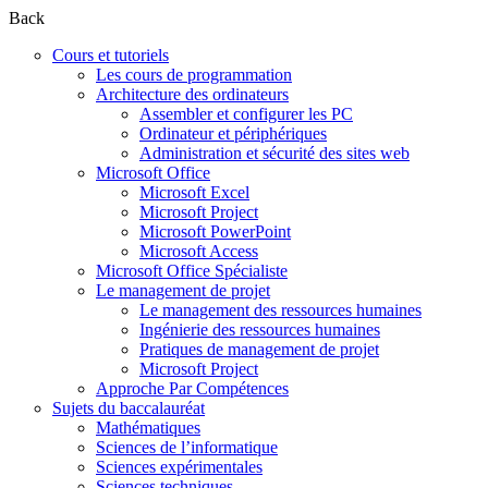
Back
Cours et tutoriels
Les cours de programmation
Architecture des ordinateurs
Assembler et configurer les PC
Ordinateur et périphériques
Administration et sécurité des sites web
Microsoft Office
Microsoft Excel
Microsoft Project
Microsoft PowerPoint
Microsoft Access
Microsoft Office Spécialiste
Le management de projet
Le management des ressources humaines
Ingénierie des ressources humaines
Pratiques de management de projet
Microsoft Project
Approche Par Compétences
Sujets du baccalauréat
Mathématiques
Sciences de l’informatique
Sciences expérimentales
Sciences techniques