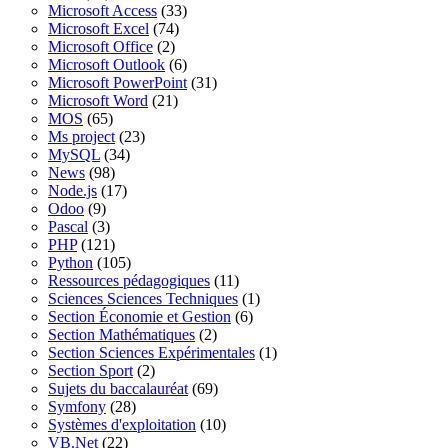
Microsoft Access
(33)
Microsoft Excel
(74)
Microsoft Office
(2)
Microsoft Outlook
(6)
Microsoft PowerPoint
(31)
Microsoft Word
(21)
MOS
(65)
Ms project
(23)
MySQL
(34)
News
(98)
Node.js
(17)
Odoo
(9)
Pascal
(3)
PHP
(121)
Python
(105)
Ressources pédagogiques
(11)
Sciences Sciences Techniques
(1)
Section Économie et Gestion
(6)
Section Mathématiques
(2)
Section Sciences Expérimentales
(1)
Section Sport
(2)
Sujets du baccalauréat
(69)
Symfony
(28)
Systèmes d'exploitation
(10)
VB.Net
(22)