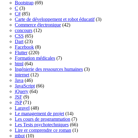
Bootstrap
(69)
C
(3)
C#
(85)
Carte de développement et robot éducatif
(3)
Commerce électronique
(42)
concours
(12)
CSS
(65)
Dart
(23)
Facebook
(8)
Flutter
(220)
Formation médicales
(7)
html
(64)
Ingénierie des ressources humaines
(3)
internet
(12)
Java
(46)
JavaScript
(66)
jQuery
(64)
JSF
(9)
JSP
(71)
Laravel
(48)
Le management de projet
(14)
Les cours de programmation
(7)
Les Tests psychotechniques
(66)
Lire er comprendre ce roman
(1)
mbot
(10)