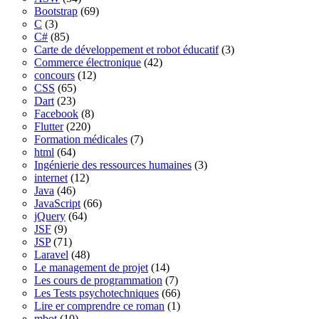
Bootstrap
(69)
C
(3)
C#
(85)
Carte de développement et robot éducatif
(3)
Commerce électronique
(42)
concours
(12)
CSS
(65)
Dart
(23)
Facebook
(8)
Flutter
(220)
Formation médicales
(7)
html
(64)
Ingénierie des ressources humaines
(3)
internet
(12)
Java
(46)
JavaScript
(66)
jQuery
(64)
JSF
(9)
JSP
(71)
Laravel
(48)
Le management de projet
(14)
Les cours de programmation
(7)
Les Tests psychotechniques
(66)
Lire er comprendre ce roman
(1)
mbot
(10)