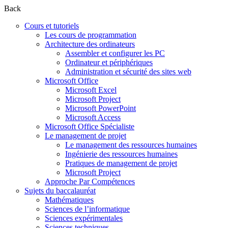
Back
Cours et tutoriels
Les cours de programmation
Architecture des ordinateurs
Assembler et configurer les PC
Ordinateur et périphériques
Administration et sécurité des sites web
Microsoft Office
Microsoft Excel
Microsoft Project
Microsoft PowerPoint
Microsoft Access
Microsoft Office Spécialiste
Le management de projet
Le management des ressources humaines
Ingénierie des ressources humaines
Pratiques de management de projet
Microsoft Project
Approche Par Compétences
Sujets du baccalauréat
Mathématiques
Sciences de l’informatique
Sciences expérimentales
Sciences techniques