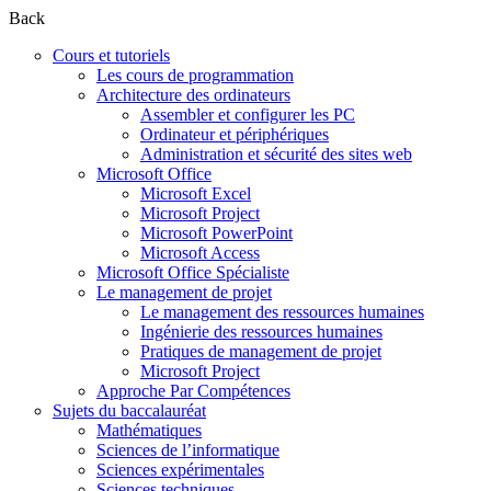
Back
Cours et tutoriels
Les cours de programmation
Architecture des ordinateurs
Assembler et configurer les PC
Ordinateur et périphériques
Administration et sécurité des sites web
Microsoft Office
Microsoft Excel
Microsoft Project
Microsoft PowerPoint
Microsoft Access
Microsoft Office Spécialiste
Le management de projet
Le management des ressources humaines
Ingénierie des ressources humaines
Pratiques de management de projet
Microsoft Project
Approche Par Compétences
Sujets du baccalauréat
Mathématiques
Sciences de l’informatique
Sciences expérimentales
Sciences techniques