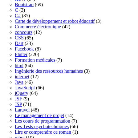
Bootstrap
(69)
C
(3)
C#
(85)
Carte de développement et robot éducatif
(3)
Commerce électronique
(42)
concours
(12)
CSS
(65)
Dart
(23)
Facebook
(8)
Flutter
(220)
Formation médicales
(7)
html
(64)
Ingénierie des ressources humaines
(3)
internet
(12)
Java
(46)
JavaScript
(66)
jQuery
(64)
JSF
(9)
JSP
(71)
Laravel
(48)
Le management de projet
(14)
Les cours de programmation
(7)
Les Tests psychotechniques
(66)
Lire er comprendre ce roman
(1)
mbot
(10)