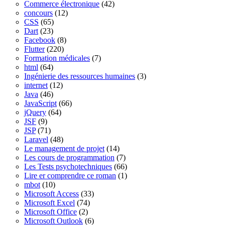
Commerce électronique
(42)
concours
(12)
CSS
(65)
Dart
(23)
Facebook
(8)
Flutter
(220)
Formation médicales
(7)
html
(64)
Ingénierie des ressources humaines
(3)
internet
(12)
Java
(46)
JavaScript
(66)
jQuery
(64)
JSF
(9)
JSP
(71)
Laravel
(48)
Le management de projet
(14)
Les cours de programmation
(7)
Les Tests psychotechniques
(66)
Lire er comprendre ce roman
(1)
mbot
(10)
Microsoft Access
(33)
Microsoft Excel
(74)
Microsoft Office
(2)
Microsoft Outlook
(6)