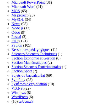
Microsoft PowerPoint
(31)
Microsoft Word
(21)
MOS
(65)
Ms project
(23)
MySQL
(34)
News
(98)
Node.js
(17)
Odoo
(9)
Pascal
(3)
PHP
(121)
Python
(105)
Ressources pédagogiques
(11)
Sciences Sciences Techniques
(1)
Section Économie et Gestion
(6)
Section Mathématiques
(2)
Section Sciences Expérimentales
(1)
Section Sport
(2)
Sujets du baccalauréat
(69)
Symfony
(28)
Systèmes d'exploitation
(10)
VB.Net
(22)
Windows
(8)
WordPress
(6)
(16)
الامتحانات