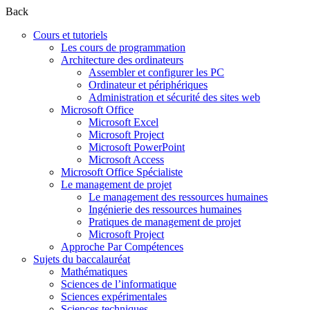
Back
Cours et tutoriels
Les cours de programmation
Architecture des ordinateurs
Assembler et configurer les PC
Ordinateur et périphériques
Administration et sécurité des sites web
Microsoft Office
Microsoft Excel
Microsoft Project
Microsoft PowerPoint
Microsoft Access
Microsoft Office Spécialiste
Le management de projet
Le management des ressources humaines
Ingénierie des ressources humaines
Pratiques de management de projet
Microsoft Project
Approche Par Compétences
Sujets du baccalauréat
Mathématiques
Sciences de l’informatique
Sciences expérimentales
Sciences techniques