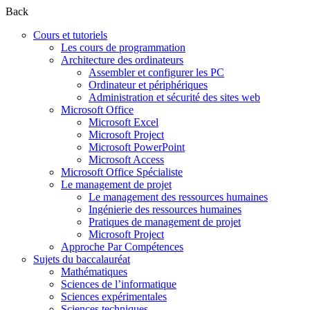
Back
Cours et tutoriels
Les cours de programmation
Architecture des ordinateurs
Assembler et configurer les PC
Ordinateur et périphériques
Administration et sécurité des sites web
Microsoft Office
Microsoft Excel
Microsoft Project
Microsoft PowerPoint
Microsoft Access
Microsoft Office Spécialiste
Le management de projet
Le management des ressources humaines
Ingénierie des ressources humaines
Pratiques de management de projet
Microsoft Project
Approche Par Compétences
Sujets du baccalauréat
Mathématiques
Sciences de l’informatique
Sciences expérimentales
Sciences techniques