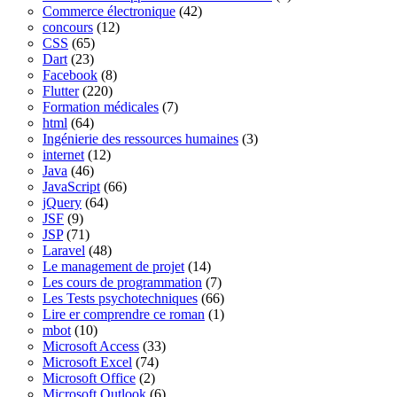
Commerce électronique
(42)
concours
(12)
CSS
(65)
Dart
(23)
Facebook
(8)
Flutter
(220)
Formation médicales
(7)
html
(64)
Ingénierie des ressources humaines
(3)
internet
(12)
Java
(46)
JavaScript
(66)
jQuery
(64)
JSF
(9)
JSP
(71)
Laravel
(48)
Le management de projet
(14)
Les cours de programmation
(7)
Les Tests psychotechniques
(66)
Lire er comprendre ce roman
(1)
mbot
(10)
Microsoft Access
(33)
Microsoft Excel
(74)
Microsoft Office
(2)
Microsoft Outlook
(6)