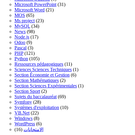
Microsoft PowerPoint
(31)
Microsoft Word
(21)
MOS
(65)
Ms project
(23)
MySQL
(34)
News
(98)
Node.js
(17)
Odoo
(9)
Pascal
(3)
PHP
(121)
Python
(105)
Ressources pédagogiques
(11)
Sciences Sciences Techniques
(1)
Section Économie et Gestion
(6)
Section Mathématiques
(2)
Section Sciences Expérimentales
(1)
Section Sport
(2)
Sujets du baccalauréat
(69)
Symfony
(28)
Systèmes d'exploitation
(10)
VB.Net
(22)
Windows
(8)
WordPress
(6)
(16)
الامتحانات