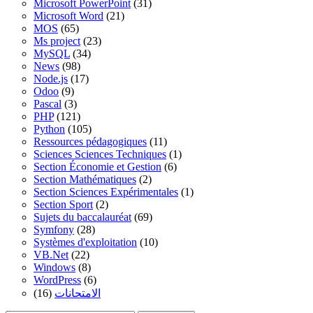
Microsoft PowerPoint
(31)
Microsoft Word
(21)
MOS
(65)
Ms project
(23)
MySQL
(34)
News
(98)
Node.js
(17)
Odoo
(9)
Pascal
(3)
PHP
(121)
Python
(105)
Ressources pédagogiques
(11)
Sciences Sciences Techniques
(1)
Section Économie et Gestion
(6)
Section Mathématiques
(2)
Section Sciences Expérimentales
(1)
Section Sport
(2)
Sujets du baccalauréat
(69)
Symfony
(28)
Systèmes d'exploitation
(10)
VB.Net
(22)
Windows
(8)
WordPress
(6)
(16)
الامتحانات