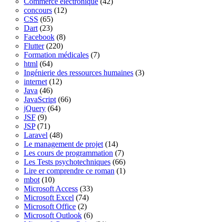
Commerce électronique
(42)
concours
(12)
CSS
(65)
Dart
(23)
Facebook
(8)
Flutter
(220)
Formation médicales
(7)
html
(64)
Ingénierie des ressources humaines
(3)
internet
(12)
Java
(46)
JavaScript
(66)
jQuery
(64)
JSF
(9)
JSP
(71)
Laravel
(48)
Le management de projet
(14)
Les cours de programmation
(7)
Les Tests psychotechniques
(66)
Lire er comprendre ce roman
(1)
mbot
(10)
Microsoft Access
(33)
Microsoft Excel
(74)
Microsoft Office
(2)
Microsoft Outlook
(6)