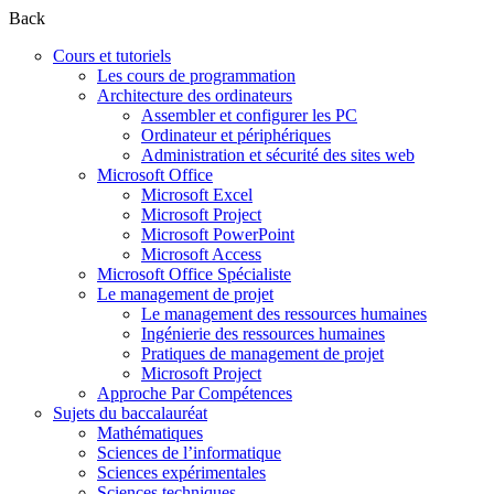
Back
Cours et tutoriels
Les cours de programmation
Architecture des ordinateurs
Assembler et configurer les PC
Ordinateur et périphériques
Administration et sécurité des sites web
Microsoft Office
Microsoft Excel
Microsoft Project
Microsoft PowerPoint
Microsoft Access
Microsoft Office Spécialiste
Le management de projet
Le management des ressources humaines
Ingénierie des ressources humaines
Pratiques de management de projet
Microsoft Project
Approche Par Compétences
Sujets du baccalauréat
Mathématiques
Sciences de l’informatique
Sciences expérimentales
Sciences techniques