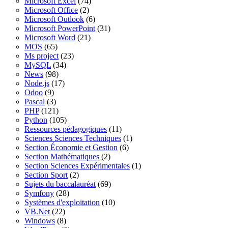
Microsoft Excel
(74)
Microsoft Office
(2)
Microsoft Outlook
(6)
Microsoft PowerPoint
(31)
Microsoft Word
(21)
MOS
(65)
Ms project
(23)
MySQL
(34)
News
(98)
Node.js
(17)
Odoo
(9)
Pascal
(3)
PHP
(121)
Python
(105)
Ressources pédagogiques
(11)
Sciences Sciences Techniques
(1)
Section Économie et Gestion
(6)
Section Mathématiques
(2)
Section Sciences Expérimentales
(1)
Section Sport
(2)
Sujets du baccalauréat
(69)
Symfony
(28)
Systèmes d'exploitation
(10)
VB.Net
(22)
Windows
(8)