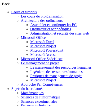
Back
Cours et tutoriels
Les cours de programmation
Architecture des ordinateurs
Assembler et configurer les PC
Ordinateur et périphériques
Administration et sécurité des sites web
Microsoft Office
Microsoft Excel
Microsoft Project
Microsoft PowerPoint
Microsoft Access
Microsoft Office Spécialiste
Le management de projet
Le management des ressources humaines
Ingénierie des ressources humaines
Pratiques de management de projet
Microsoft Project
Approche Par Compétences
Sujets du baccalauréat
Mathématiques
Sciences de l’informatique
Sciences expérimentales
Sciences techniques