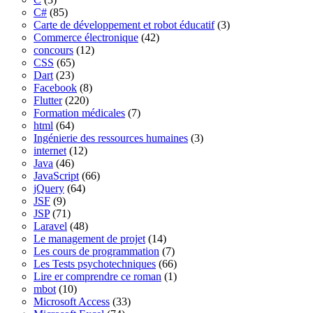
C#
(85)
Carte de développement et robot éducatif
(3)
Commerce électronique
(42)
concours
(12)
CSS
(65)
Dart
(23)
Facebook
(8)
Flutter
(220)
Formation médicales
(7)
html
(64)
Ingénierie des ressources humaines
(3)
internet
(12)
Java
(46)
JavaScript
(66)
jQuery
(64)
JSF
(9)
JSP
(71)
Laravel
(48)
Le management de projet
(14)
Les cours de programmation
(7)
Les Tests psychotechniques
(66)
Lire er comprendre ce roman
(1)
mbot
(10)
Microsoft Access
(33)