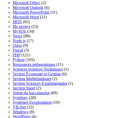
Microsoft Office
(2)
Microsoft Outlook
(6)
Microsoft PowerPoint
(31)
Microsoft Word
(21)
MOS
(65)
Ms project
(23)
MySQL
(34)
News
(98)
Node.js
(17)
Odoo
(9)
Pascal
(3)
PHP
(121)
Python
(105)
Ressources pédagogiques
(11)
Sciences Sciences Techniques
(1)
Section Économie et Gestion
(6)
Section Mathématiques
(2)
Section Sciences Expérimentales
(1)
Section Sport
(2)
Sujets du baccalauréat
(69)
Symfony
(28)
Systèmes d'exploitation
(10)
VB.Net
(22)
Windows
(8)
WordPress
(6)