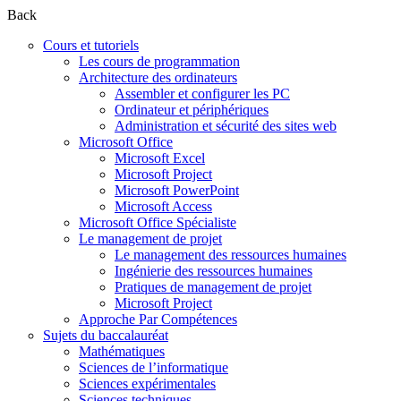
Back
Cours et tutoriels
Les cours de programmation
Architecture des ordinateurs
Assembler et configurer les PC
Ordinateur et périphériques
Administration et sécurité des sites web
Microsoft Office
Microsoft Excel
Microsoft Project
Microsoft PowerPoint
Microsoft Access
Microsoft Office Spécialiste
Le management de projet
Le management des ressources humaines
Ingénierie des ressources humaines
Pratiques de management de projet
Microsoft Project
Approche Par Compétences
Sujets du baccalauréat
Mathématiques
Sciences de l’informatique
Sciences expérimentales
Sciences techniques