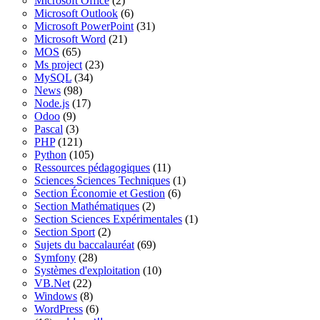
Microsoft Office
(2)
Microsoft Outlook
(6)
Microsoft PowerPoint
(31)
Microsoft Word
(21)
MOS
(65)
Ms project
(23)
MySQL
(34)
News
(98)
Node.js
(17)
Odoo
(9)
Pascal
(3)
PHP
(121)
Python
(105)
Ressources pédagogiques
(11)
Sciences Sciences Techniques
(1)
Section Économie et Gestion
(6)
Section Mathématiques
(2)
Section Sciences Expérimentales
(1)
Section Sport
(2)
Sujets du baccalauréat
(69)
Symfony
(28)
Systèmes d'exploitation
(10)
VB.Net
(22)
Windows
(8)
WordPress
(6)