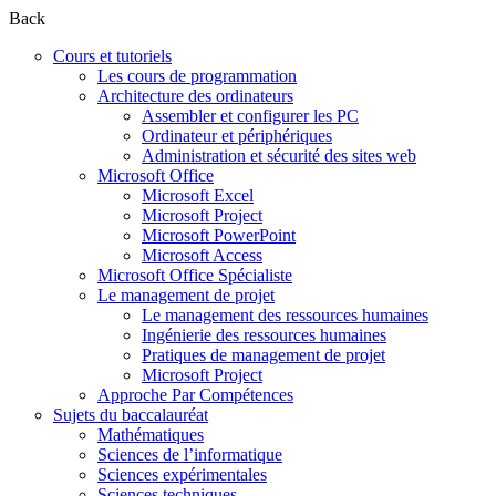
Back
Cours et tutoriels
Les cours de programmation
Architecture des ordinateurs
Assembler et configurer les PC
Ordinateur et périphériques
Administration et sécurité des sites web
Microsoft Office
Microsoft Excel
Microsoft Project
Microsoft PowerPoint
Microsoft Access
Microsoft Office Spécialiste
Le management de projet
Le management des ressources humaines
Ingénierie des ressources humaines
Pratiques de management de projet
Microsoft Project
Approche Par Compétences
Sujets du baccalauréat
Mathématiques
Sciences de l’informatique
Sciences expérimentales
Sciences techniques