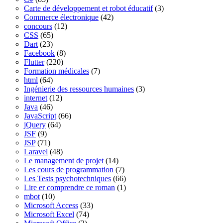
Carte de développement et robot éducatif
(3)
Commerce électronique
(42)
concours
(12)
CSS
(65)
Dart
(23)
Facebook
(8)
Flutter
(220)
Formation médicales
(7)
html
(64)
Ingénierie des ressources humaines
(3)
internet
(12)
Java
(46)
JavaScript
(66)
jQuery
(64)
JSF
(9)
JSP
(71)
Laravel
(48)
Le management de projet
(14)
Les cours de programmation
(7)
Les Tests psychotechniques
(66)
Lire er comprendre ce roman
(1)
mbot
(10)
Microsoft Access
(33)
Microsoft Excel
(74)