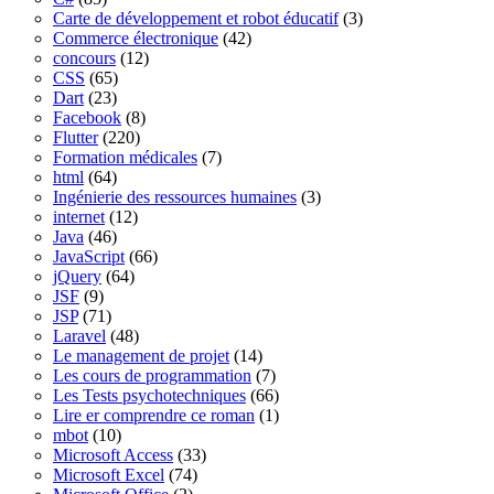
Carte de développement et robot éducatif
(3)
Commerce électronique
(42)
concours
(12)
CSS
(65)
Dart
(23)
Facebook
(8)
Flutter
(220)
Formation médicales
(7)
html
(64)
Ingénierie des ressources humaines
(3)
internet
(12)
Java
(46)
JavaScript
(66)
jQuery
(64)
JSF
(9)
JSP
(71)
Laravel
(48)
Le management de projet
(14)
Les cours de programmation
(7)
Les Tests psychotechniques
(66)
Lire er comprendre ce roman
(1)
mbot
(10)
Microsoft Access
(33)
Microsoft Excel
(74)