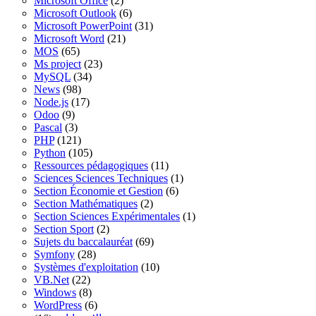
Microsoft Office
(2)
Microsoft Outlook
(6)
Microsoft PowerPoint
(31)
Microsoft Word
(21)
MOS
(65)
Ms project
(23)
MySQL
(34)
News
(98)
Node.js
(17)
Odoo
(9)
Pascal
(3)
PHP
(121)
Python
(105)
Ressources pédagogiques
(11)
Sciences Sciences Techniques
(1)
Section Économie et Gestion
(6)
Section Mathématiques
(2)
Section Sciences Expérimentales
(1)
Section Sport
(2)
Sujets du baccalauréat
(69)
Symfony
(28)
Systèmes d'exploitation
(10)
VB.Net
(22)
Windows
(8)
WordPress
(6)