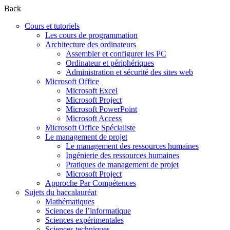
Back
Cours et tutoriels
Les cours de programmation
Architecture des ordinateurs
Assembler et configurer les PC
Ordinateur et périphériques
Administration et sécurité des sites web
Microsoft Office
Microsoft Excel
Microsoft Project
Microsoft PowerPoint
Microsoft Access
Microsoft Office Spécialiste
Le management de projet
Le management des ressources humaines
Ingénierie des ressources humaines
Pratiques de management de projet
Microsoft Project
Approche Par Compétences
Sujets du baccalauréat
Mathématiques
Sciences de l’informatique
Sciences expérimentales
Sciences techniques