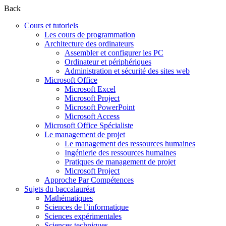
Back
Cours et tutoriels
Les cours de programmation
Architecture des ordinateurs
Assembler et configurer les PC
Ordinateur et périphériques
Administration et sécurité des sites web
Microsoft Office
Microsoft Excel
Microsoft Project
Microsoft PowerPoint
Microsoft Access
Microsoft Office Spécialiste
Le management de projet
Le management des ressources humaines
Ingénierie des ressources humaines
Pratiques de management de projet
Microsoft Project
Approche Par Compétences
Sujets du baccalauréat
Mathématiques
Sciences de l’informatique
Sciences expérimentales
Sciences techniques