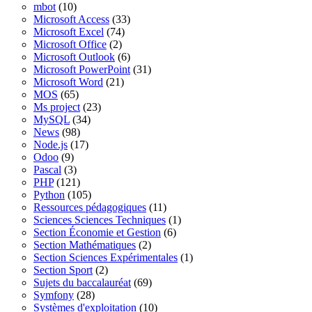
mbot
(10)
Microsoft Access
(33)
Microsoft Excel
(74)
Microsoft Office
(2)
Microsoft Outlook
(6)
Microsoft PowerPoint
(31)
Microsoft Word
(21)
MOS
(65)
Ms project
(23)
MySQL
(34)
News
(98)
Node.js
(17)
Odoo
(9)
Pascal
(3)
PHP
(121)
Python
(105)
Ressources pédagogiques
(11)
Sciences Sciences Techniques
(1)
Section Économie et Gestion
(6)
Section Mathématiques
(2)
Section Sciences Expérimentales
(1)
Section Sport
(2)
Sujets du baccalauréat
(69)
Symfony
(28)
Systèmes d'exploitation
(10)