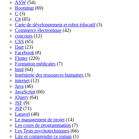
ASW
(54)
Bootstrap
(69)
C
(3)
C#
(85)
Carte de développement et robot éducatif
(3)
Commerce électronique
(42)
concours
(12)
CSS
(65)
Dart
(23)
Facebook
(8)
Flutter
(220)
Formation médicales
(7)
html
(64)
Ingénierie des ressources humaines
(3)
internet
(12)
Java
(46)
JavaScript
(66)
jQuery
(64)
JSF
(9)
JSP
(71)
Laravel
(48)
Le management de projet
(14)
Les cours de programmation
(7)
Les Tests psychotechniques
(66)
Lire er comprendre ce roman
(1)