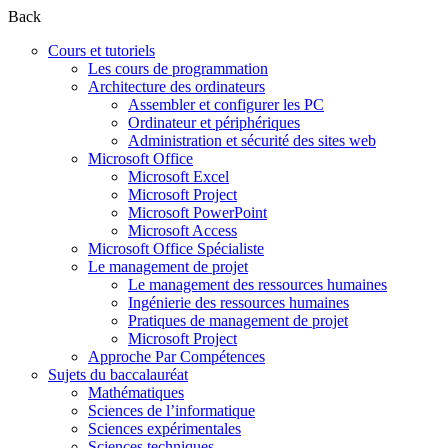
Back
Cours et tutoriels
Les cours de programmation
Architecture des ordinateurs
Assembler et configurer les PC
Ordinateur et périphériques
Administration et sécurité des sites web
Microsoft Office
Microsoft Excel
Microsoft Project
Microsoft PowerPoint
Microsoft Access
Microsoft Office Spécialiste
Le management de projet
Le management des ressources humaines
Ingénierie des ressources humaines
Pratiques de management de projet
Microsoft Project
Approche Par Compétences
Sujets du baccalauréat
Mathématiques
Sciences de l’informatique
Sciences expérimentales
Sciences techniques