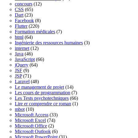
concours
(12)
CSS
(65)
Dart
(23)
Facebook
(8)
Flutter
(220)
Formation médicales
(7)
html
(64)
Ingénierie des ressources humaines
(3)
internet
(12)
Java
(46)
JavaScript
(66)
jQuery
(64)
JSF
(9)
JSP
(71)
Laravel
(48)
Le management de projet
(14)
Les cours de programmation
(7)
Les Tests psychotechniques
(66)
Lire er comprendre ce roman
(1)
mbot
(10)
Microsoft Access
(33)
Microsoft Excel
(74)
Microsoft Office
(2)
Microsoft Outlook
(6)
Microsoft PowerPoint
(31)