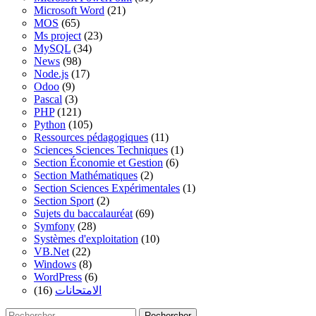
Microsoft Word
(21)
MOS
(65)
Ms project
(23)
MySQL
(34)
News
(98)
Node.js
(17)
Odoo
(9)
Pascal
(3)
PHP
(121)
Python
(105)
Ressources pédagogiques
(11)
Sciences Sciences Techniques
(1)
Section Économie et Gestion
(6)
Section Mathématiques
(2)
Section Sciences Expérimentales
(1)
Section Sport
(2)
Sujets du baccalauréat
(69)
Symfony
(28)
Systèmes d'exploitation
(10)
VB.Net
(22)
Windows
(8)
WordPress
(6)
(16)
الامتحانات
Rechercher :