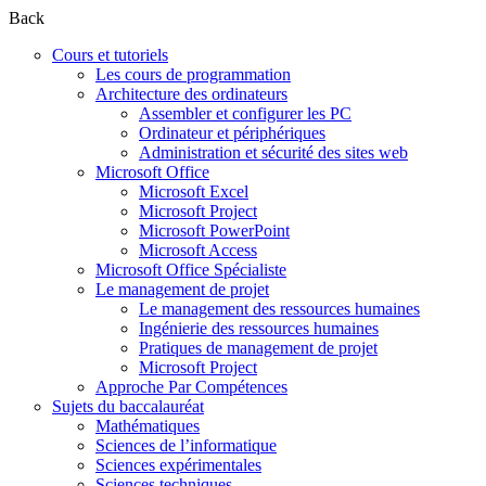
Back
Cours et tutoriels
Les cours de programmation
Architecture des ordinateurs
Assembler et configurer les PC
Ordinateur et périphériques
Administration et sécurité des sites web
Microsoft Office
Microsoft Excel
Microsoft Project
Microsoft PowerPoint
Microsoft Access
Microsoft Office Spécialiste
Le management de projet
Le management des ressources humaines
Ingénierie des ressources humaines
Pratiques de management de projet
Microsoft Project
Approche Par Compétences
Sujets du baccalauréat
Mathématiques
Sciences de l’informatique
Sciences expérimentales
Sciences techniques