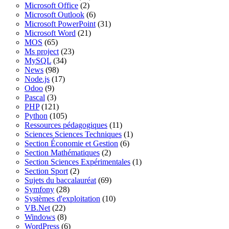
Microsoft Office
(2)
Microsoft Outlook
(6)
Microsoft PowerPoint
(31)
Microsoft Word
(21)
MOS
(65)
Ms project
(23)
MySQL
(34)
News
(98)
Node.js
(17)
Odoo
(9)
Pascal
(3)
PHP
(121)
Python
(105)
Ressources pédagogiques
(11)
Sciences Sciences Techniques
(1)
Section Économie et Gestion
(6)
Section Mathématiques
(2)
Section Sciences Expérimentales
(1)
Section Sport
(2)
Sujets du baccalauréat
(69)
Symfony
(28)
Systèmes d'exploitation
(10)
VB.Net
(22)
Windows
(8)
WordPress
(6)