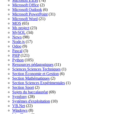
Microsoft Excel
(74)
Microsoft Office
(2)
Microsoft Outlook
(6)
Microsoft PowerPoint
(31)
Microsoft Word
(21)
MOS
(65)
Ms project
(23)
MySQL
(34)
News
(98)
Node.js
(17)
Odoo
(9)
Pascal
(3)
PHP
(121)
Python
(105)
Ressources pédagogiques
(11)
Sciences Sciences Techniques
(1)
Section Économie et Gestion
(6)
Section Mathématiques
(2)
Section Sciences Expérimentales
(1)
Section Sport
(2)
Sujets du baccalauréat
(69)
Symfony
(28)
Systèmes d'exploitation
(10)
VB.Net
(22)
Windows
(8)