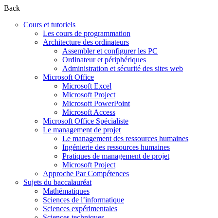
Back
Cours et tutoriels
Les cours de programmation
Architecture des ordinateurs
Assembler et configurer les PC
Ordinateur et périphériques
Administration et sécurité des sites web
Microsoft Office
Microsoft Excel
Microsoft Project
Microsoft PowerPoint
Microsoft Access
Microsoft Office Spécialiste
Le management de projet
Le management des ressources humaines
Ingénierie des ressources humaines
Pratiques de management de projet
Microsoft Project
Approche Par Compétences
Sujets du baccalauréat
Mathématiques
Sciences de l’informatique
Sciences expérimentales
Sciences techniques