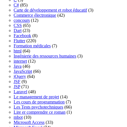
C#
(85)
Carte de développement et robot éducatif
(3)
Commerce électronique
(42)
concours
(12)
CSS
(65)
Dart
(23)
Facebook
(8)
Flutter
(220)
Formation médicales
(7)
html
(64)
Ingénierie des ressources humaines
(3)
internet
(12)
Java
(46)
JavaScript
(66)
jQuery
(64)
JSF
(9)
JSP
(71)
Laravel
(48)
Le management de projet
(14)
Les cours de programmation
(7)
Les Tests psychotechniques
(66)
Lire er comprendre ce roman
(1)
mbot
(10)
Microsoft Access
(33)