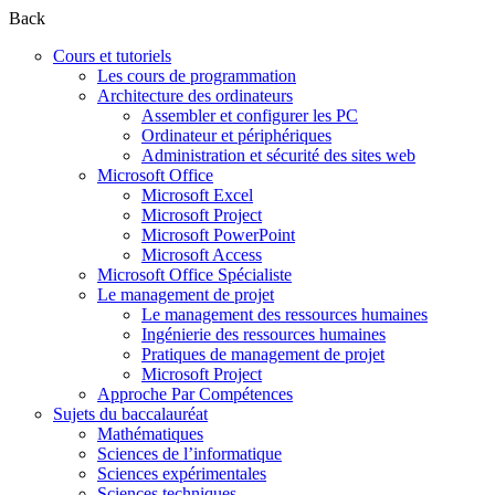
Back
Cours et tutoriels
Les cours de programmation
Architecture des ordinateurs
Assembler et configurer les PC
Ordinateur et périphériques
Administration et sécurité des sites web
Microsoft Office
Microsoft Excel
Microsoft Project
Microsoft PowerPoint
Microsoft Access
Microsoft Office Spécialiste
Le management de projet
Le management des ressources humaines
Ingénierie des ressources humaines
Pratiques de management de projet
Microsoft Project
Approche Par Compétences
Sujets du baccalauréat
Mathématiques
Sciences de l’informatique
Sciences expérimentales
Sciences techniques