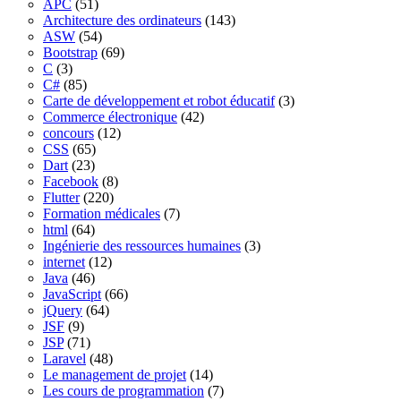
APC
(51)
Architecture des ordinateurs
(143)
ASW
(54)
Bootstrap
(69)
C
(3)
C#
(85)
Carte de développement et robot éducatif
(3)
Commerce électronique
(42)
concours
(12)
CSS
(65)
Dart
(23)
Facebook
(8)
Flutter
(220)
Formation médicales
(7)
html
(64)
Ingénierie des ressources humaines
(3)
internet
(12)
Java
(46)
JavaScript
(66)
jQuery
(64)
JSF
(9)
JSP
(71)
Laravel
(48)
Le management de projet
(14)
Les cours de programmation
(7)