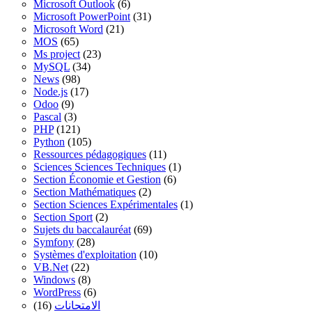
Microsoft Outlook
(6)
Microsoft PowerPoint
(31)
Microsoft Word
(21)
MOS
(65)
Ms project
(23)
MySQL
(34)
News
(98)
Node.js
(17)
Odoo
(9)
Pascal
(3)
PHP
(121)
Python
(105)
Ressources pédagogiques
(11)
Sciences Sciences Techniques
(1)
Section Économie et Gestion
(6)
Section Mathématiques
(2)
Section Sciences Expérimentales
(1)
Section Sport
(2)
Sujets du baccalauréat
(69)
Symfony
(28)
Systèmes d'exploitation
(10)
VB.Net
(22)
Windows
(8)
WordPress
(6)
(16)
الامتحانات