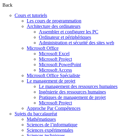
Back
Cours et tutoriels
Les cours de programmation
Architecture des ordinateurs
Assembler et configurer les PC
Ordinateur et périphériques
Administration et sécurité des sites web
Microsoft Office
Microsoft Excel
Microsoft Project
Microsoft PowerPoint
Microsoft Access
Microsoft Office Spécialiste
Le management de projet
Le management des ressources humaines
Ingénierie des ressources humaines
Pratiques de management de projet
Microsoft Project
Approche Par Compétences
Sujets du baccalauréat
Mathématiques
Sciences de l’informatique
Sciences expérimentales
Sciences techniques