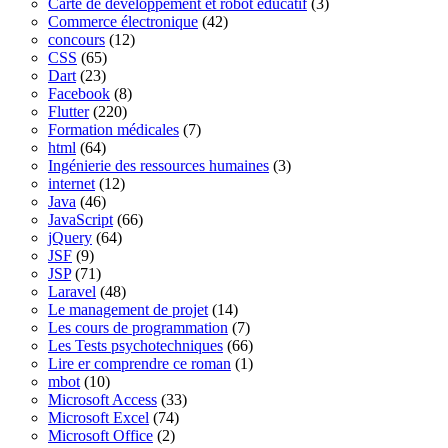
Carte de développement et robot éducatif
(3)
Commerce électronique
(42)
concours
(12)
CSS
(65)
Dart
(23)
Facebook
(8)
Flutter
(220)
Formation médicales
(7)
html
(64)
Ingénierie des ressources humaines
(3)
internet
(12)
Java
(46)
JavaScript
(66)
jQuery
(64)
JSF
(9)
JSP
(71)
Laravel
(48)
Le management de projet
(14)
Les cours de programmation
(7)
Les Tests psychotechniques
(66)
Lire er comprendre ce roman
(1)
mbot
(10)
Microsoft Access
(33)
Microsoft Excel
(74)
Microsoft Office
(2)