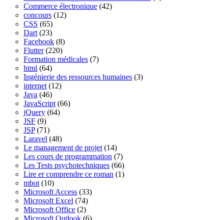
Commerce électronique
(42)
concours
(12)
CSS
(65)
Dart
(23)
Facebook
(8)
Flutter
(220)
Formation médicales
(7)
html
(64)
Ingénierie des ressources humaines
(3)
internet
(12)
Java
(46)
JavaScript
(66)
jQuery
(64)
JSF
(9)
JSP
(71)
Laravel
(48)
Le management de projet
(14)
Les cours de programmation
(7)
Les Tests psychotechniques
(66)
Lire er comprendre ce roman
(1)
mbot
(10)
Microsoft Access
(33)
Microsoft Excel
(74)
Microsoft Office
(2)
Microsoft Outlook
(6)