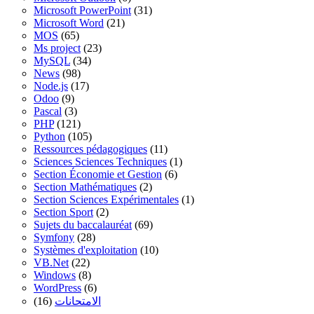
Microsoft PowerPoint
(31)
Microsoft Word
(21)
MOS
(65)
Ms project
(23)
MySQL
(34)
News
(98)
Node.js
(17)
Odoo
(9)
Pascal
(3)
PHP
(121)
Python
(105)
Ressources pédagogiques
(11)
Sciences Sciences Techniques
(1)
Section Économie et Gestion
(6)
Section Mathématiques
(2)
Section Sciences Expérimentales
(1)
Section Sport
(2)
Sujets du baccalauréat
(69)
Symfony
(28)
Systèmes d'exploitation
(10)
VB.Net
(22)
Windows
(8)
WordPress
(6)
(16)
الامتحانات