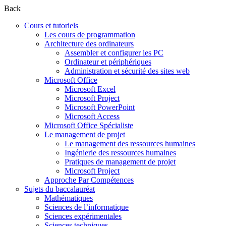
Back
Cours et tutoriels
Les cours de programmation
Architecture des ordinateurs
Assembler et configurer les PC
Ordinateur et périphériques
Administration et sécurité des sites web
Microsoft Office
Microsoft Excel
Microsoft Project
Microsoft PowerPoint
Microsoft Access
Microsoft Office Spécialiste
Le management de projet
Le management des ressources humaines
Ingénierie des ressources humaines
Pratiques de management de projet
Microsoft Project
Approche Par Compétences
Sujets du baccalauréat
Mathématiques
Sciences de l’informatique
Sciences expérimentales
Sciences techniques