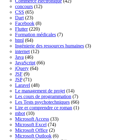
Commerce électronique
(42)
concours
(12)
CSS
(65)
Dart
(23)
Facebook
(8)
Flutter
(220)
Formation médicales
(7)
html
(64)
Ingénierie des ressources humaines
(3)
internet
(12)
Java
(46)
JavaScript
(66)
jQuery
(64)
JSF
(9)
JSP
(71)
Laravel
(48)
Le management de projet
(14)
Les cours de programmation
(7)
Les Tests psychotechniques
(66)
Lire er comprendre ce roman
(1)
mbot
(10)
Microsoft Access
(33)
Microsoft Excel
(74)
Microsoft Office
(2)
Microsoft Outlook
(6)