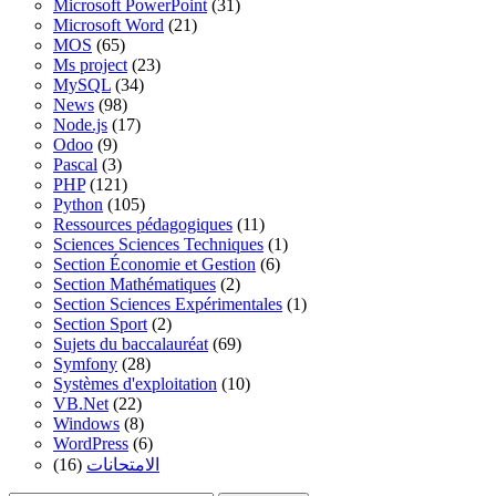
Microsoft PowerPoint
(31)
Microsoft Word
(21)
MOS
(65)
Ms project
(23)
MySQL
(34)
News
(98)
Node.js
(17)
Odoo
(9)
Pascal
(3)
PHP
(121)
Python
(105)
Ressources pédagogiques
(11)
Sciences Sciences Techniques
(1)
Section Économie et Gestion
(6)
Section Mathématiques
(2)
Section Sciences Expérimentales
(1)
Section Sport
(2)
Sujets du baccalauréat
(69)
Symfony
(28)
Systèmes d'exploitation
(10)
VB.Net
(22)
Windows
(8)
WordPress
(6)
(16)
الامتحانات