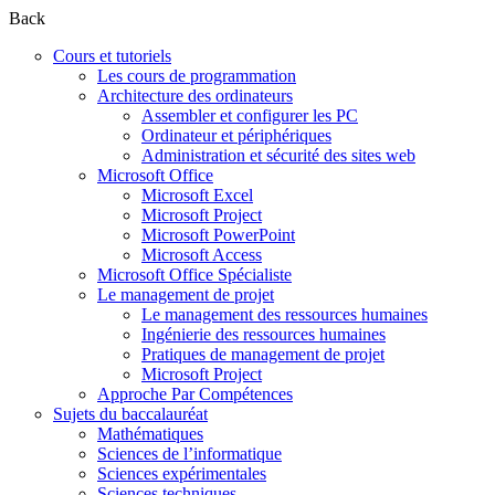
Back
Cours et tutoriels
Les cours de programmation
Architecture des ordinateurs
Assembler et configurer les PC
Ordinateur et périphériques
Administration et sécurité des sites web
Microsoft Office
Microsoft Excel
Microsoft Project
Microsoft PowerPoint
Microsoft Access
Microsoft Office Spécialiste
Le management de projet
Le management des ressources humaines
Ingénierie des ressources humaines
Pratiques de management de projet
Microsoft Project
Approche Par Compétences
Sujets du baccalauréat
Mathématiques
Sciences de l’informatique
Sciences expérimentales
Sciences techniques