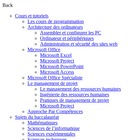
Back
Cours et tutoriels
Les cours de programmation
Architecture des ordinateurs
Assembler et configurer les PC
Ordinateur et périphériques
Administration et sécurité des sites web
Microsoft Office
Microsoft Excel
Microsoft Project
Microsoft PowerPoint
Microsoft Access
Microsoft Office Spécialiste
Le management de projet
Le management des ressources humaines
Ingénierie des ressources humaines
Pratiques de management de projet
Microsoft Project
Approche Par Compétences
Sujets du baccalauréat
Mathématiques
Sciences de l’informatique
Sciences expérimentales
Sciences techniques