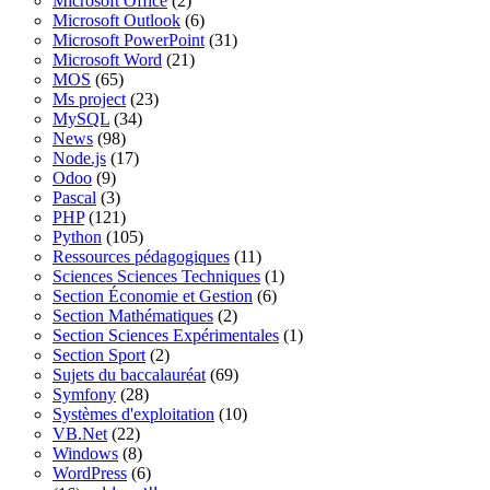
Microsoft Office
(2)
Microsoft Outlook
(6)
Microsoft PowerPoint
(31)
Microsoft Word
(21)
MOS
(65)
Ms project
(23)
MySQL
(34)
News
(98)
Node.js
(17)
Odoo
(9)
Pascal
(3)
PHP
(121)
Python
(105)
Ressources pédagogiques
(11)
Sciences Sciences Techniques
(1)
Section Économie et Gestion
(6)
Section Mathématiques
(2)
Section Sciences Expérimentales
(1)
Section Sport
(2)
Sujets du baccalauréat
(69)
Symfony
(28)
Systèmes d'exploitation
(10)
VB.Net
(22)
Windows
(8)
WordPress
(6)