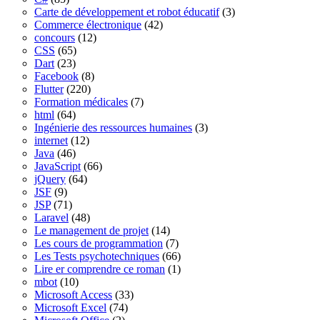
Carte de développement et robot éducatif
(3)
Commerce électronique
(42)
concours
(12)
CSS
(65)
Dart
(23)
Facebook
(8)
Flutter
(220)
Formation médicales
(7)
html
(64)
Ingénierie des ressources humaines
(3)
internet
(12)
Java
(46)
JavaScript
(66)
jQuery
(64)
JSF
(9)
JSP
(71)
Laravel
(48)
Le management de projet
(14)
Les cours de programmation
(7)
Les Tests psychotechniques
(66)
Lire er comprendre ce roman
(1)
mbot
(10)
Microsoft Access
(33)
Microsoft Excel
(74)