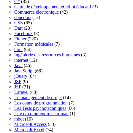
C#
(85)
Carte de développement et robot éducatif
(3)
Commerce électronique
(42)
concours
(12)
CSS
(65)
Dart
(23)
Facebook
(8)
Flutter
(220)
Formation médicales
(7)
html
(64)
Ingénierie des ressources humaines
(3)
internet
(12)
Java
(46)
JavaScript
(66)
jQuery
(64)
JSF
(9)
JSP
(71)
Laravel
(48)
Le management de projet
(14)
Les cours de programmation
(7)
Les Tests psychotechniques
(66)
Lire er comprendre ce roman
(1)
mbot
(10)
Microsoft Access
(33)
Microsoft Excel
(74)