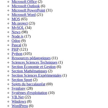
Microsoft Office
(2)
Microsoft Outlook
(6)
Microsoft PowerPoint
(31)
Microsoft Word
(21)
MOS
(65)
Ms project
(23)
MySQL
(34)
News
(98)
Node.js
(17)
Odoo
(9)
Pascal
(3)
PHP
(121)
Python
(105)
Ressources pédagogiques
(11)
Sciences Sciences Techniques
(1)
Section Économie et Gestion
(6)
Section Mathématiques
(2)
Section Sciences Expérimentales
(1)
Section Sport
(2)
Sujets du baccalauréat
(69)
Symfony
(28)
Systèmes d'exploitation
(10)
VB.Net
(22)
Windows
(8)
WordPress
(6)