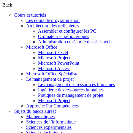
Back
Cours et tutoriels
Les cours de programmation
Architecture des ordinateurs
Assembler et configurer les PC
Ordinateur et périphériques
Administration et sécurité des sites web
Microsoft Office
Microsoft Excel
Microsoft Project
Microsoft PowerPoint
Microsoft Access
Microsoft Office Spécialiste
Le management de projet
Le management des ressources humaines
Ingénierie des ressources humaines
Pratiques de management de projet
Microsoft Project
Approche Par Compétences
Sujets du baccalauréat
Mathématiques
Sciences de l’informatique
Sciences expérimentales
Sciences techniques