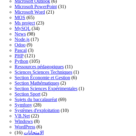
Microsoft Outlook
(6)
Microsoft PowerPoint
(31)
Microsoft Word
(21)
MOS
(65)
Ms project
(23)
MySQL
(34)
News
(98)
Node.js
(17)
Odoo
(9)
Pascal
(3)
PHP
(121)
Python
(105)
Ressources pédagogiques
(11)
Sciences Sciences Techniques
(1)
Section Économie et Gestion
(6)
Section Mathématiques
(2)
Section Sciences Expérimentales
(1)
Section Sport
(2)
Sujets du baccalauréat
(69)
Symfony
(28)
Systèmes d'exploitation
(10)
VB.Net
(22)
Windows
(8)
WordPress
(6)
(16)
الامتحانات