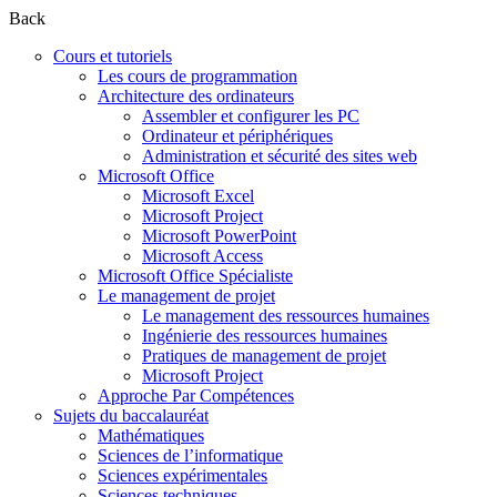
Back
Cours et tutoriels
Les cours de programmation
Architecture des ordinateurs
Assembler et configurer les PC
Ordinateur et périphériques
Administration et sécurité des sites web
Microsoft Office
Microsoft Excel
Microsoft Project
Microsoft PowerPoint
Microsoft Access
Microsoft Office Spécialiste
Le management de projet
Le management des ressources humaines
Ingénierie des ressources humaines
Pratiques de management de projet
Microsoft Project
Approche Par Compétences
Sujets du baccalauréat
Mathématiques
Sciences de l’informatique
Sciences expérimentales
Sciences techniques