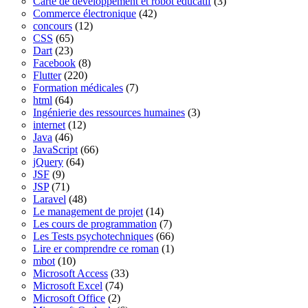
Carte de développement et robot éducatif
(3)
Commerce électronique
(42)
concours
(12)
CSS
(65)
Dart
(23)
Facebook
(8)
Flutter
(220)
Formation médicales
(7)
html
(64)
Ingénierie des ressources humaines
(3)
internet
(12)
Java
(46)
JavaScript
(66)
jQuery
(64)
JSF
(9)
JSP
(71)
Laravel
(48)
Le management de projet
(14)
Les cours de programmation
(7)
Les Tests psychotechniques
(66)
Lire er comprendre ce roman
(1)
mbot
(10)
Microsoft Access
(33)
Microsoft Excel
(74)
Microsoft Office
(2)